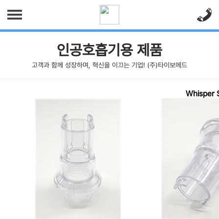
회사소개
인공호흡기용 제품
고객과 함께 성장하며, 혁신을 이끄는 기업! (주)타이보메드
사업소개
인사말
찾아오시는길
사업소개
제품소개
Whisper 
인공호흡기용 제품
고객센터
산소치료용 제품
공지사항
양압기용 제품
문의하기
응급의료용 제품